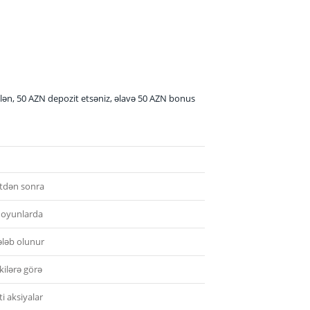
ələn, 50 AZN depozit etsəniz, əlavə 50 AZN bonus
itdən sonra
oyunlarda
ələb olunur
tkilərə görə
 aksiyalar