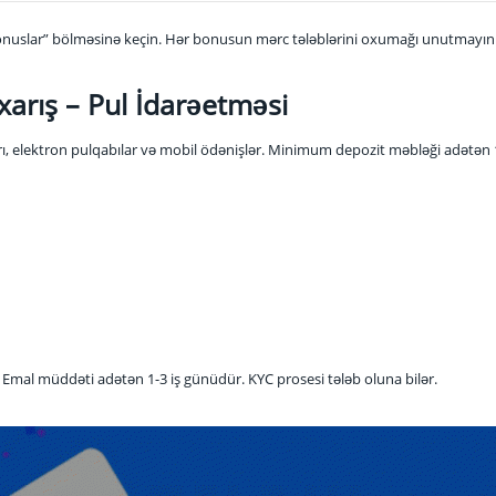
onuslar” bölməsinə keçin. Hər bonusun mərc tələblərini oxumağı unutmayın
arış – Pul İdarəetməsi
rı, elektron pulqabılar və mobil ödənişlər. Minimum depozit məbləği adətən 
z. Emal müddəti adətən 1-3 iş günüdür. KYC prosesi tələb oluna bilər.