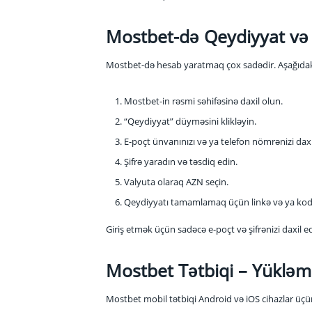
Mostbet-də Qeydiyyat və G
Mostbet-də hesab yaratmaq çox sadədir. Aşağıdakı 
Mostbet-in rəsmi səhifəsinə daxil olun.
“Qeydiyyat” düyməsini klikləyin.
E-poçt ünvanınızı və ya telefon nömrənizi daxi
Şifrə yaradın və təsdiq edin.
Valyuta olaraq AZN seçin.
Qeydiyyatı tamamlamaq üçün linkə və ya kod
Giriş etmək üçün sadəcə e-poçt və şifrənizi daxil 
Mostbet Tətbiqi – Yüklə
Mostbet mobil tətbiqi Android və iOS cihazlar üçü