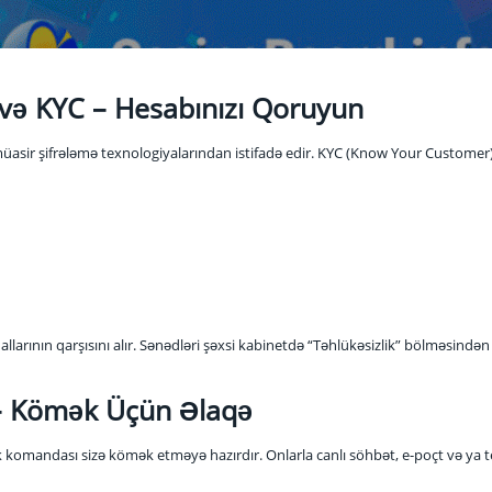
 və KYC – Hesabınızı Qoruyun
sir şifrələmə texnologiyalarından istifadə edir. KYC (Know Your Customer) 
hallarının qarşısını alır. Sənədləri şəxsi kabinetdə “Təhlükəsizlik” bölməsindən 
– Kömək Üçün Əlaqə
mandası sizə kömək etməyə hazırdır. Onlarla canlı söhbət, e-poçt və ya tele