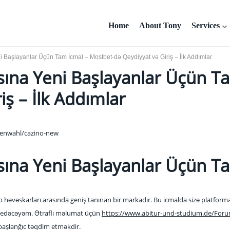
Home
About Tony
Services
i Başlayanlar Üçün Tam İcmal – Mostbet-də Qeydiyyat və Giriş – İlk Addımlar
ına Yeni Başlayanlar Üçün T
iş – İlk Addımlar
ienwahl/cazino-new
ına Yeni Başlayanlar Üçün T
əvəskarları arasında geniş tanınan bir markadır. Bu icmalda sizə platformanı
ah edəcəyəm. Ətraflı məlumat üçün
https://www.abitur-und-studium.de/For
r başlanğıc təqdim etməkdir.