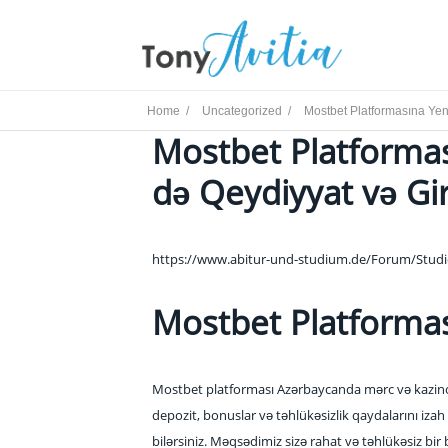
Home /
Uncategorized /
Mostbet Platformasına Yen
Mostbet Platformas
də Qeydiyyat və Gir
https://www.abitur-und-studium.de/Forum/Stud
Mostbet Platformas
Mostbet platforması Azərbaycanda mərc və kazino h
depozit, bonuslar və təhlükəsizlik qaydalarını iz
bilərsiniz. Məqsədimiz sizə rahat və təhlükəsiz bi