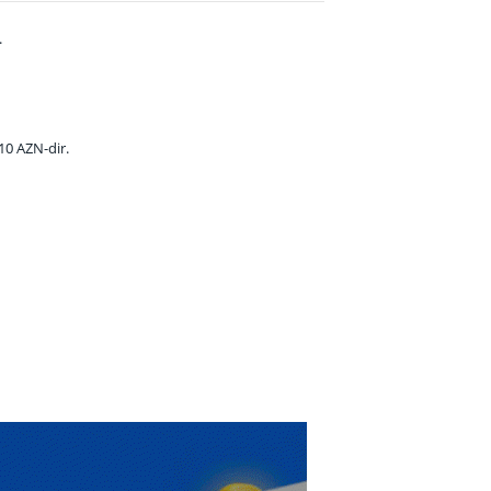
.
10 AZN-dir.