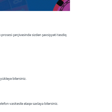
prosesi çərçivəsində sizdən şəxsiyyəti təsdiq
yükləyə bilərsiniz.
fon vasitəsilə əlaqə saxlaya bilərsiniz.