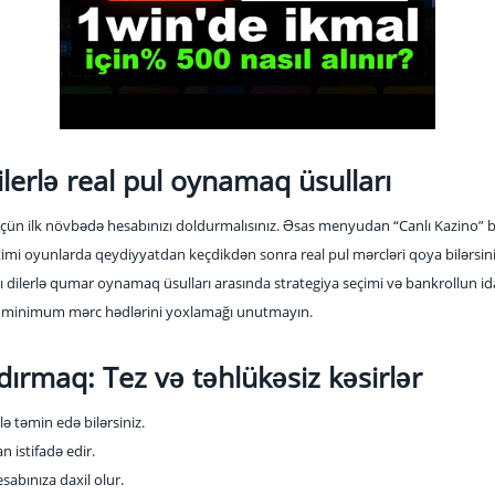
lerlə real pul oynamaq üsulları
üçün ilk növbədə hesabınızı doldurmalısınız. Əsas menyudan “Canlı Kazino” b
at kimi oyunlarda qeydiyyatdan keçdikdən sonra real pul mərcləri qoya bilərsin
nlı dilerlə qumar oynamaq üsulları arasında strategiya seçimi və bankrollun 
ə minimum mərc hədlərini yoxlamağı unutmayın.
ırmaq: Tez və təhlükəsiz kəsirlər
lə təmin edə bilərsiniz.
n istifadə edir.
sabınıza daxil olur.