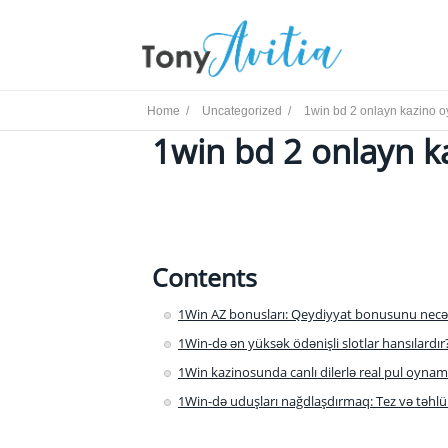
Home /
Uncategorized /
1win bd 2 onlayn kazino o
1win bd 2 onlayn k
Contents
1Win AZ bonusları: Qeydiyyat bonusunu necə
1Win-də ən yüksək ödənişli slotlar hansılardır
1Win kazinosunda canlı dilerlə real pul oynam
1Win-də uduşları nağdlaşdırmaq: Tez və təhlük