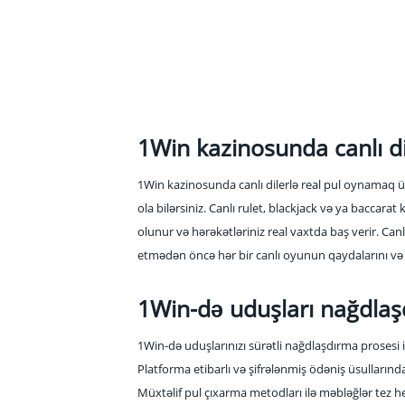
1Win kazinosunda canlı di
1Win kazinosunda canlı dilerlə real pul oynamaq 
ola bilərsiniz. Canlı rulet, blackjack və ya baccar
olunur və hərəkətləriniz real vaxtda baş verir. Ca
etmədən öncə hər bir canlı oyunun qaydalarını v
1Win-də uduşları nağdlaşd
1Win-də uduşlarınızı sürətli nağdlaşdırma prosesi i
Platforma etibarlı və şifrələnmiş ödəniş üsullarında
Müxtəlif pul çıxarma metodları ilə məbləğlər tez he