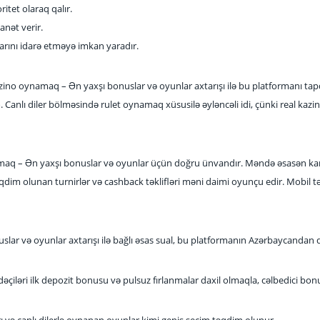
ritet olaraq qalır.
anət verir.
arını idarə etməyə imkan yaradır.
zino oynamaq – Ən yaxşı bonuslar və oyunlar axtarışı ilə bu platformanı tapd
 Canlı diler bölməsində rulet oynamaq xüsusilə əyləncəli idi, çünki real kazino
maq – Ən yaxşı bonuslar və oyunlar üçün doğru ünvandır. Məndə əsasən kart
dim olunan turnirlər və cashback təklifləri məni daimi oyunçu edir. Mobil t
lar və oyunlar axtarışı ilə bağlı əsas sual, bu platformanın Azərbaycandan 
çiləri ilk depozit bonusu və pulsuz fırlanmalar daxil olmaqla, cəlbedici bonu
 və canlı dilerlə oynanan oyunlar kimi geniş seçim təqdim olunur.