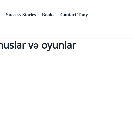
Success Stories
Books
Contact Tony
uslar və oyunlar