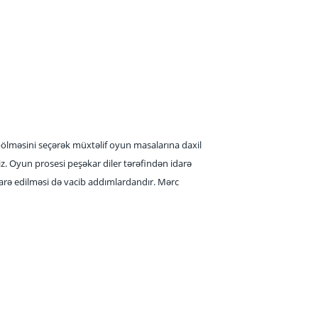
ölməsini seçərək müxtəlif oyun masalarına daxil
iz. Oyun prosesi peşəkar diler tərəfindən idarə
idarə edilməsi də vacib addımlardandır. Mərc