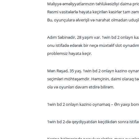
Maliyyə əməliyyatlarınızın təhlükəsizliyi daima prio
Rəsmi vasitələrlə həyata keçirilən kəsirlər tam zəm
Bu, oyunçulara əlverişli və narahat olmadan uduşl
Adım Səbinədir, 28 yaşım var. 1win bd 2 onlayn ka
onu istifadə edərək bir neçə müxtəlif slot oynadım.
problemsiz həyata keçir.
Mən Rəşad, 35 yaş. 1win bd 2 onlayn kazino oyna
seçimləri möhtəşəmdir. Həmçinin, daimi olaraq təq
ola və oyunları davam etdirə bilirəm.
1win bd 2 onlayn kazino oynamaq – Ən yaxşı bonus
1win bd 2-də qeydiyyatdan keçdikdən sonra istifadə
Kazino bölməsində populyar slotlar, masa oyunları