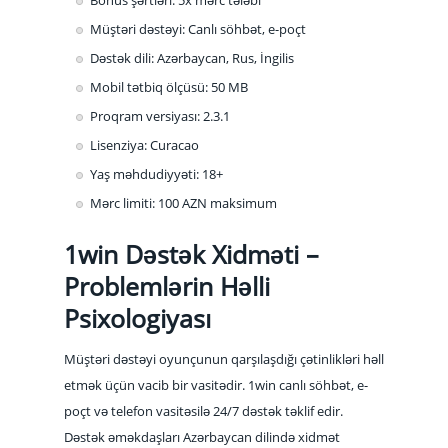
Bonus şərtləri: 5x mərc tələbi
Müştəri dəstəyi: Canlı söhbət, e-poçt
Dəstək dili: Azərbaycan, Rus, İngilis
Mobil tətbiq ölçüsü: 50 MB
Proqram versiyası: 2.3.1
Lisenziya: Curacao
Yaş məhdudiyyəti: 18+
Mərc limiti: 100 AZN maksimum
1win Dəstək Xidməti –
Problemlərin Həlli
Psixologiyası
Müştəri dəstəyi oyunçunun qarşılaşdığı çətinlikləri həll
etmək üçün vacib bir vasitədir. 1win canlı söhbət, e-
poçt və telefon vasitəsilə 24/7 dəstək təklif edir.
Dəstək əməkdaşları Azərbaycan dilində xidmət