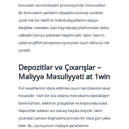
bonusları və müntəzəm promosyonlar mövcuddur.
Bu bonusların şərtlərini diqqətlə oxumaq vacibdir,
çünki hər bir təklif öz məhdudiyyətlərini daşıyır.
Rəqiblər, məsələn, bəzi beynəlxalq platformalar daha
cəlbedici bonus paketləri təqdim edir, lakin 1win-in
sadə və şəffaf yanaşması oyunçular üçün daha az risk
yaradır.
Depozitlər və Çıxarışlar –
Maliyyə Məsuliyyəti at 1win
Pul vəsaitlərinin idarə edilməsi oyun təcrübəsinin əsas
hissəsidir. 1win bir sıra ödəniş metodlarını dəstəkləyir:
bank kartları, elektron pulqabılar və kriptovalyutalar.
Depozitlər adətən ani olaraq həyata keçirilir, lakin
çıxarışlar zamanı doğrulama prosesi bir neçə gün çəkə
bilər. Bu, oyunçunun maliyyə qərarlarının