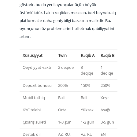
göstərir, bu da yerli oyunçular üçün böyük
üstünlükdür. Lakin rəqiblər, məsələn, bəzi beynəlxalq
platformalar daha geniş bilgi bazasına malikdir. Bu,
oyunçunun öz problemlərini həll etmək qabiliyyətini
artırır.
Xüsusiyyət
1win
Rəqib A
Rəqib B
Qeydiyyat vaxtı
2 dəqiqə
3
1
dəqiqə
dəqiqə
Depozit bonusu
200%
150%
250%
Mobil tətbiq
Bəli
Bəli
Xeyr
KYC tələbi
Orta
Yüksək
Aşağı
Çıxarış sürəti
1-3 gün
1-2 gün
3-5 gün
Dəstək dili
AZ, RU,
AZ, RU
EN