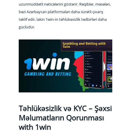
uzunmüddətli nəticələrini göstərir. Rəqiblər, məsələn,
bəzi Azərbaycan platformaları daha sürətli çıxarış
təklif edir, lakin 1win-in təhlükəsizlik tədbirləri daha
güclüdür.
Təhlükəsizlik və KYC – Şəxsi
Məlumatların Qorunması
with 1win